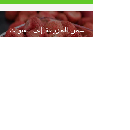
من المزرعة إلى العبوات...
تُعالَج الثمار المُقطوفة في أوج نضجها
بعناية في منشأتنا المُعتمدة، وتُجمَّد بسرعة
للحفاظ على قيمتها الغذائية. باستخدام
تقنية التجفيف بالتجميد المُتطورة، نُجفِّف
الثمار في درجات حرارة منخفضة، ثم
نُعبِّئها في غرف مُتحكَّم في درجة الحرارة
والرطوبة فيها، لضمان تخزينها في عبوات
مقاومة للرطوبة.
تسوق الآن