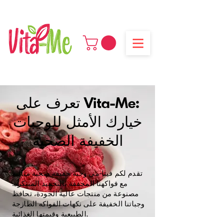
استمتع بشحن مجاني لجميع الطلبات التي تزيد عن 250 درهمًا إماراتيًا
تعرف على Vita-Me:
خيارك الأمثل للوجبات
الخفيفة الصحية
تقدم لكم فيتا-مي وجبة خفيفة صحية مثالية
مع فواكهنا المجففة بالتجميد المبتكرة.
مصنوعة من منتجات عالية الجودة، تحافظ
وجباتنا الخفيفة على نكهات الفواكه الطازجة
الطبيعية وقيمتها الغذائية.