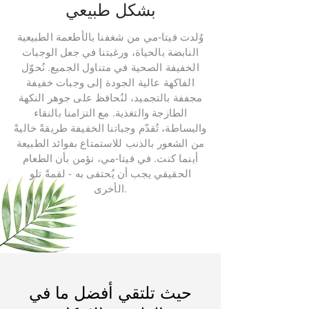
بشكل طبيعي
وُلدت فيتا-مي من شغفنا بالأطعمة الطبيعية
النابضة بالحياة، ورغبتنا في جعل الوجبات
الخفيفة الصحية في متناول الجميع. نُحوّل
الفاكهة عالية الجودة إلى وجبات خفيفة
مجففة بالتجميد، لنُحافظ على جوهر النكهة
الطازجة والتغذية. مع التزامنا بالنقاء
والبساطة، تُقدّم وجباتنا الخفيفة طريقةً خاليةً
من الشعور بالذنب للاستمتاع بفوائد الطبيعة
أينما كنت. في فيتا-مي، نؤمن بأن الطعام
الحقيقي يجب أن يُحتفى به - لقمةً تلو
الأخرى.
حيث تلتقي أفضل ما في