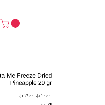
استمتع بشحن مجاني لجميع
ita-Me Freeze Dried
Pineapple 20 gr
سعر
سعر
 ‏٢٠٫٠٠ د.إ.‏ 
عادي
البيع
الكمية
*