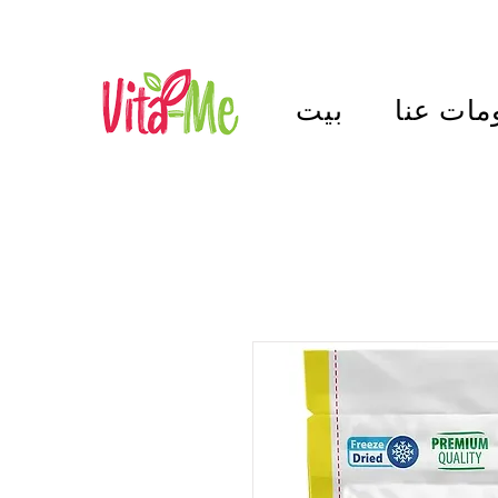
مات عنا
بيت